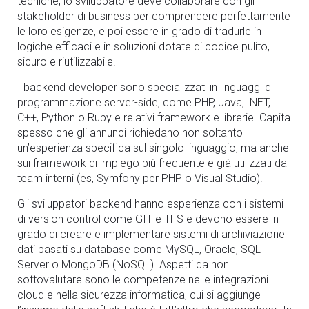
tecniche, lo sviluppatore deve collaborare con gli
stakeholder di business per comprendere perfettamente
le loro esigenze, e poi essere in grado di tradurle in
logiche efficaci e in soluzioni dotate di codice pulito,
sicuro e riutilizzabile.
I
backend
developer sono specializzati in linguaggi di
programmazione server-side, come PHP, Java, .NET,
C++, Python o Ruby e relativi framework e librerie. Capita
spesso che gli annunci richiedano non soltanto
un’esperienza specifica sul singolo linguaggio, ma anche
sui framework di impiego più frequente e già utilizzati dai
team interni (es, Symfony per PHP
o Visual Studio
).
Gli sviluppatori
backend
hanno esperienza con i sistemi
di version control come GIT
e TFS
e devono essere in
grado di creare
e
implementare sistemi di archiviazione
dati basati su database come MySQL, Oracle, SQL
Server o MongoDB (NoSQL). Aspetti da non
sottovalutare sono le competenze nelle integrazioni
cloud e nella sicurezza informatica, cui si aggiunge