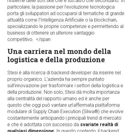
l’insieme delle soft skill che è tutt’altro che secondario. In
particolare, la passione per l’evoluzione tecnologica
porta gli sviluppatori ad occuparsi di tematiche di grande
attualità come l’Intelligenza Artificiale o la blockchain,
specializzando le proprie competenze e permettendo al
business di ottenere un ulteriore vantaggio
competitivo.
</span
Una carriera nel mondo della
logistica e della produzione
Stesi è alla ricerca di
backend
developer da inserire nel
proprio organico. L’azienda ha sempre puntato
sull’innovazione per trasformare i settori della logistica e
della produzione.
Non solo, Stesi dà molta importanza
alla centralità del rapporto umano ed è anche per
questo che oggi
può vantare un’affermata piattaforma
modulare di Supply Chain Execution (Silwa®) che evolve
costantemente anticipando i principali trend di mercato
e che è adottata con successo da
svariate realtà di
qualsiasi dimensione.
In questo contesto, il
backend