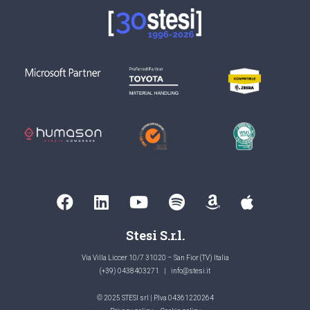
Stesi S.r.l.
Via Villa Liccer 10/7 31020 – San Fior (TV) Italia
(+39) 0438403271
|
info@stesi.it
© 2025 STESI srl | P.Iva 04361220264