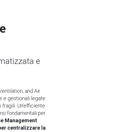
re
omatizzata e
ntilation, and Air
 e gestionali legate
ragili. Un’efficiente
ono fondamentali per
use Management
er centralizzare la