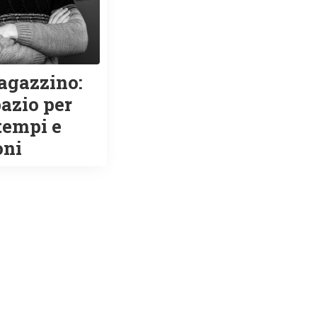
agazzino:
azio per
tempi e
oni