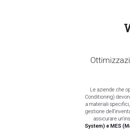
W
Ottimizzazi
Le aziende che op
Conditioning) devon
a materiali specific
gestione dell’inven
assicurare un’in
System) e MES (Man