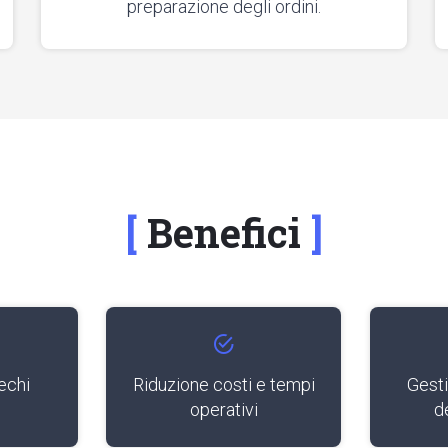
preparazione degli ordini.
Benefici
echi
Riduzione costi e tempi
Gesti
operativi
de