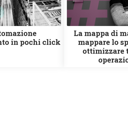
utomazione
La mappa di m
to in pochi click
mappare lo sp
ottimizzare 
operazi