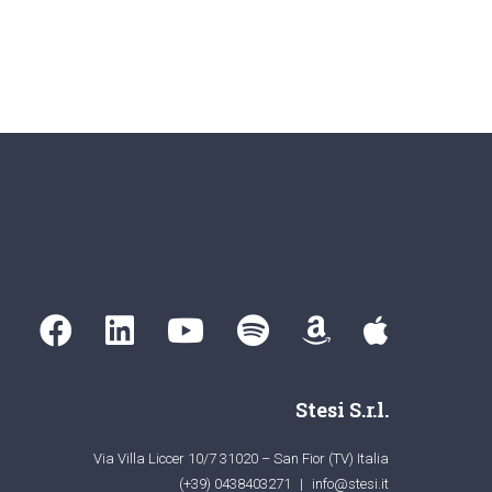
Stesi S.r.l.
Via Villa Liccer 10/7 31020 – San Fior (TV) Italia
(+39) 0438403271
|
info@stesi.it