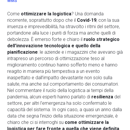
WMS
Come
ottimizzare la logistica
? Una domanda
ricorrente, soprattutto dopo che il
Covid-19
, con la sua
irruenza e imprevedibilità, ha stravolto i ritmi del settore,
portandone alla luce i punti di forza ma anche quelli di
debolezza.
È emerso forte e chiaro il
ruolo strategico
dell’innovazione tecnologica e quello della
pianificazione
: le aziende e i magazzini che avevano già
intrapreso un percorso di ottimizzazione teso al
miglioramento continuo hanno sofferto meno e hanno
reagito in maniera più tempestiva a un evento
inaspettato e dall’impatto devastante non solo sulla
salute, ma anche sul comportamento dei consumatori.
Nel commentare il ruolo della logistica ai tempi della
pandemia, alcuni esperti hanno parlato di
resilienza
del
settore, per altri l’emergenza ha solo confermato le
capacità del sistema. In ogni caso, a quasi un anno dalla
data che segna l’inizio della situazione emergenziale, è
chiaro che ci si interroghi su
come ottimizzare la
logistica
per fare fronte a quella che viene definita