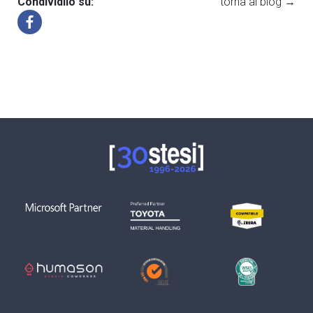
Condividilo su:
torna al blog →