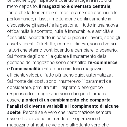
Sì, perché oggi, rispetto a quando svolgeva il ruolo di
mero deposito,
il magazzino è diventato centrale
,
tanto che la tendenza è di monitorarne con continuità le
performance, i flussi, rimettendone continuamente in
discussione gli assetti e la gestione. Il tutto in una nuova
ottica: nulla è scontato, nulla è immutabile, elasticità e
flessibilità, soprattutto in caso di picchi di lavoro, sono gli
asset vincenti. Oltretutto, come si diceva, sono diversi i
fattori che stanno contribuendo a cambiare lo scenario.
Sul fronte degli ordini, a guidare il mutamento della
gestione del magazzino sono senz’altro
l’e-commerce
e l’omnicanalità
: entrambi richiedono magazzini
efficienti, veloci, di fatto più tecnologici, automatizzati.
Sul fronte dei costi, sono innumerevoli i parametri da
considerare, primi tra tutti il risparmio energetico. I
responsabili di magazzino sono dunque chiamati a
essere
pionieri di un cambiamento che comporta
l’analisi di diverse variabili e il compimento di alcune
scelte
. Perché se è vero che l’automazione sembra
essere la soluzione per rendere le operazioni di
magazzino affidabili e veloci, è altrettanto vero che