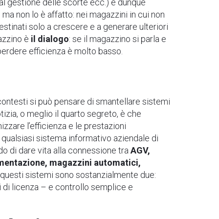
 mal gestione delle scorte ecc.) e dunque
 ma non lo è affatto: nei magazzini in cui non
stinati solo a crescere e a generare ulteriori
gazzino è
il dialogo
: se il magazzino si parla e
sperdere efficienza è molto basso.
 contesti si può pensare di smantellare sistemi
izia, o meglio il quarto segreto, è che
izzare l
’
efficienza e le prestazioni
n qualsiasi sistema informativo aziendale di
do di dare vita alla connessione tra
AGV,
imentazione, magazzini automatici,
i questi sistemi sono sostanzialmente due:
i di licenza – e controllo semplice e