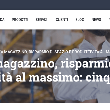
NDA
PRODOTTI
SERVIZI
CLIENTI
BLOG
NEWS
ZA MAGAZZINO, RISPARMIO DI SPAZIO E PRODUTTIVITÀ AL M
magazzino, risparmio
ità al massimo: cinq