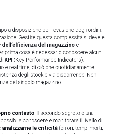
o a disposizione per l’evasione degli ordini,
zzazione.
Gestire questa complessità si deve e
 e
dell’efficienza del magazzino
e
 per prima cosa è necessario conoscere alcuni
 di
KPI
(Key Performance Indicators),
o e real time, di ciò che quotidianamente
sistenza degli stock e via discorrendo. Non
igenze del singolo magazzino.
roprio contesto
. Il secondo segreto è una
 possibile conoscere e monitorare il livello di
e
analizzarn
e le criticità
(errori, tempi morti,