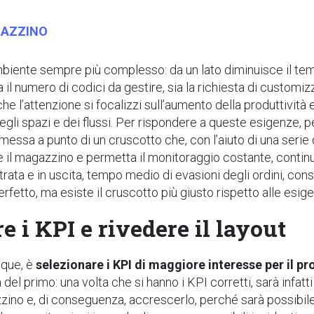
GAZZINO
biente sempre più complesso: da un lato diminuisce il temp
a il numero di codici da gestire, sia la richiesta di customi
che l’attenzione si focalizzi sull’aumento della produttività
degli spazi e dei flussi. Per rispondere a queste esigenze,
a messa a punto di un cruscotto che, con l’aiuto di una serie
 il magazzino e permetta il monitoraggio costante, continu
rata e in uscita, tempo medio di evasioni degli ordini, con
perfetto, ma esiste il cruscotto più giusto rispetto alle es
e i KPI e rivedere il layout
nque, è
selezionare i KPI di maggiore interesse per il p
el primo: una volta che si hanno i KPI corretti, sarà infatti
zzino e, di conseguenza, accrescerlo, perché sarà possibil