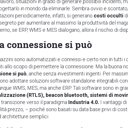
lavoro, situazioni in grado di generare possibili incidenti,
progettarlo in mondo da eliminarle. Sembra ovvio e scontato,
stazioni periodicamente, infatti, si generano
costi occulti
de
zo segreto per aumentare al massimo la produttività del ma
terno, se ERP, WMS e MES dialogano, allora il rischio di di
 la connessione si può
gazzini sono automatizzati e connessi e certo non in tutti i
nti allo scopo di permettere la connessione. Ma la buona not
sione si può
, anche senza investimenti ingenti. Per massim
sono adottare soluzioni software
standalone integrabil
i co
dunque WMS, MES, ma anche ERP. Tali
software
sono in gra
alizzazione (RTLS), beacon bluetooth, sistemi di mov
 transizione verso il paradigma
Industria 4.0.
I vantaggi d
ità prezzo, – poiché sono basati su data base privi di cost
 architetture semplici