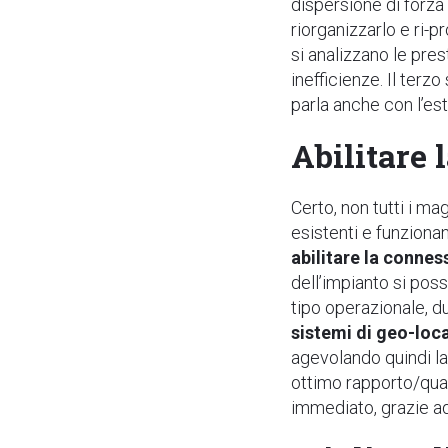
dispersione di forza 
riorganizzarlo e ri-
si analizzano le pre
inefficienze. Il ter
parla anche con l’es
Abilitare
Certo, non tutti i ma
esistenti e funziona
abilitare la connes
dell
’
impianto si pos
tipo operazionale, 
sistemi di geo-loc
agevolando quindi la
ottimo rapporto/qual
immediato, grazie ad