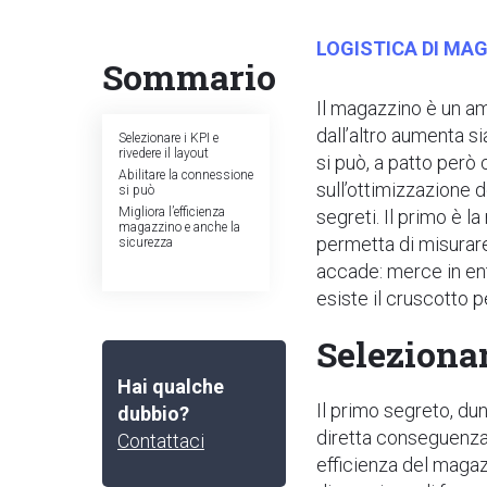
LOGISTICA DI MA
Sommario
Il magazzino è un am
dall’altro aumenta si
Selezionare i KPI e
rivedere il layout
si può, a patto però 
Abilitare la connessione
sull’ottimizzazione 
si può
Migliora l’efficienza
segreti. Il primo è l
magazzino e anche la
permetta di misurare
sicurezza
accade: merce in ent
esiste il cruscotto 
Selezionar
Hai qualche
Il primo segreto, du
dubbio?
diretta conseguenza d
Contattaci
efficienza del maga