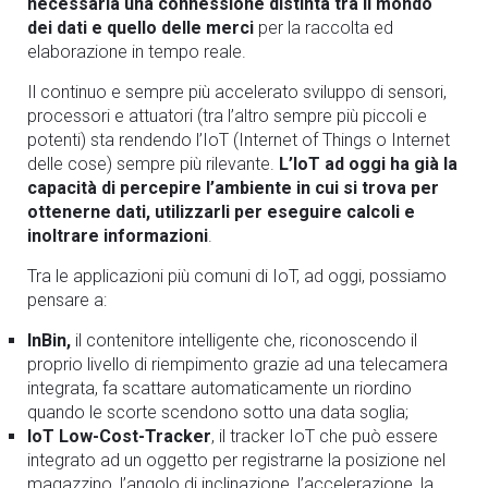
necessaria una connessione distinta tra il mondo
dei dati e quello delle merci
per la raccolta ed
elaborazione in tempo reale.
Il continuo e sempre più accelerato sviluppo di sensori,
processori e attuatori (tra l’altro sempre più piccoli e
potenti) sta rendendo l’IoT (Internet of Things o Internet
delle cose) sempre più rilevante.
L’IoT ad oggi ha già la
capacità di percepire l’ambiente in cui si trova per
ottenerne dati, utilizzarli per eseguire calcoli e
inoltrare informazioni
.
Tra le applicazioni più comuni di IoT, ad oggi, possiamo
pensare a:
InBin,
il contenitore intelligente che, riconoscendo il
proprio livello di riempimento grazie ad una telecamera
integrata, fa scattare automaticamente un riordino
quando le scorte scendono sotto una data soglia;
IoT Low-Cost-Tracker
, il tracker IoT che può essere
integrato ad un oggetto per registrarne la posizione nel
magazzino, l’angolo di inclinazione, l’accelerazione, la