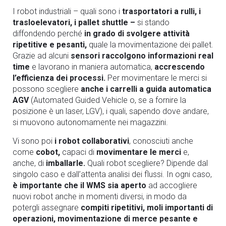
I robot industriali – quali sono i
trasportatori a rulli, i
trasloelevatori, i pallet shuttle –
si stando
diffondendo perché
in grado di svolgere attività
ripetitive e pesanti,
quale la movimentazione dei pallet.
Grazie ad alcuni
sensori raccolgono informazioni real
time
e lavorano in maniera automatica,
accrescendo
l’efficienza dei processi.
Per movimentare le merci si
possono scegliere
anche i carrelli a guida automatica
AGV
(Automated Guided Vehicle o, se a fornire la
posizione è un laser, LGV), i quali, sapendo dove andare,
si muovono autonomamente nei magazzini.
Vi sono poi
i robot collaborativi
, conosciuti anche
come
cobot,
capaci di
movimentare le merci
e,
anche, di
imballarle.
Quali robot scegliere? Dipende dal
singolo caso e dall’attenta analisi dei flussi. In ogni caso,
è importante che il WMS sia aperto
ad accogliere
nuovi robot anche in momenti diversi, in modo da
potergli assegnare
compiti ripetitivi,
moli importanti di
operazioni, movimentazione di merce pesante e