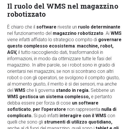
Il ruolo del WMS nel magazzino
robotizzato
È chiaro che il
software
riveste un
ruolo determinante
nel funzionamento del
magazzino robotizzato
. Ai
WMS
viene infatti affidato lo strategico compito di
governare
questo complesso ecosistema
:
macchine, robot,
AGV,
il tutto raccogliendo dati, trasformandoli in
informazioni, in modo da ottimizzare tutte le fasi del
magazzino. In altre parole, se i robot sono in grado di
orientarsi nei magazzini, se non si scontrano con altri
robot o con gli operatori, se svolgono il compito giusto,
al momento giusto, il merito è sì dei sensori, ma anche
del
WMS
che li governa
stando in regia.
Sebbene un
WMS gestisca un sistema complesso,
e pertanto
debba essere per forza di cose
un software
sofisticato
,
per l’operatore
non rappresenta
nulla di
complicato.
Si può infatti
interagire con il WMS
con
quelli che sono gli
strumenti di utilizzo quotidiano,
anche al di fuori del magazzino, quali sono i
tablet e gli