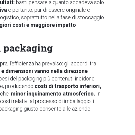
ultati:
basti pensare a quanto accadeva solo
tiva
e pertanto, pur di essere originale e
 logistico, soprattutto nella fase di stoccaggio
giori costi e maggiore impatto
el packaging
, l’efficienza ha prevalso: gli accordi tra
 e dimensioni vanno nella direzione
i pesi del packaging più contenuti incidono
one, producendo
costi di trasporto inferiori,
anche,
minor inquinamento atmosferico.
In
 costi relativi al processo di imballaggio, i
il packaging giusto consente alle aziende