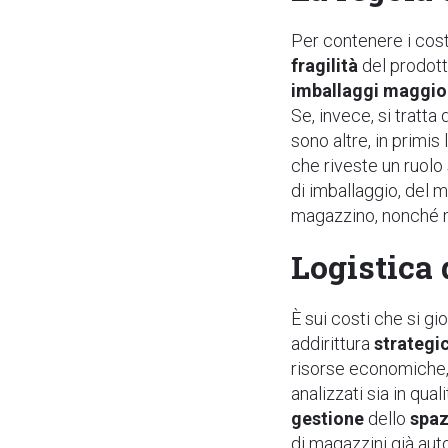
Per contenere i cost
fragilità
del prodotto
imballaggi maggio
Se, invece, si tratta
sono altre, in primis
che riveste un ruolo 
di imballaggio, del m
magazzino, nonché mi
Logistica 
È sui costi che si gio
addirittura
strategi
risorse economiche, 
analizzati sia in qua
gestione
dello
spaz
di magazzini già auto