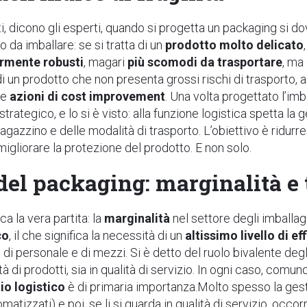
i, dicono gli esperti, quando si progetta un packaging si 
 da imballare: se si tratta di un
prodotto molto delicato
rmente robusti
, magari
più scomodi da trasportare
, ma
 di un prodotto che non presenta grossi rischi di trasporto,
 le
azioni di cost improvement
. Una volta progettato l’imb
strategico, e lo si è visto: alla funzione logistica spetta la
agazzino e delle modalità di trasporto. L’obiettivo è ridurr
gliorare la protezione del prodotto. E non solo.
del packaging: marginalità e 
ca la vera partita: la
marginalità
nel settore degli imballa
co
, il che significa la necessità di un
altissimo livello di e
di personale e di mezzi. Si è detto del ruolo bivalente deg
lità di prodotti, sia in qualità di servizio. In ogni caso, com
io logistico
è di primaria importanza.Molto spesso la gesti
matizzati) e poi, se li si guarda in qualità di servizio, occo