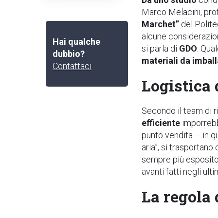
Marco Melacini, prof
Marchet”
del Polit
alcune considerazio
Hai qualche
si parla di
GDO
. Qua
dubbio?
materiali da imball
Contattaci
Logistica
Secondo il team di r
efficiente
imporre
punto vendita – in qu
aria”, si trasportano
sempre più esposito
avanti fatti negli ulti
La regola