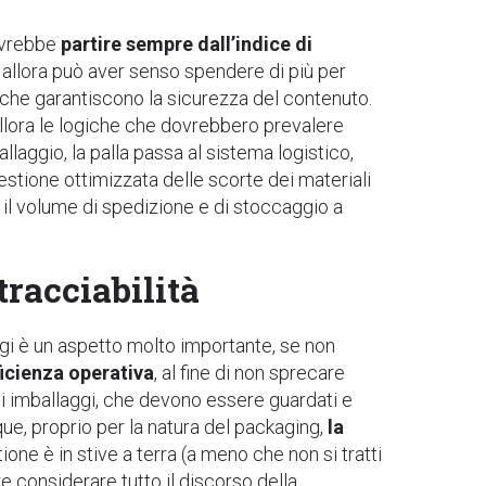
dovrebbe
partire sempre dall’indice di
, allora può aver senso spendere di più per
 che garantiscono la sicurezza del contenuto.
 allora le logiche che dovrebbero prevalere
allaggio, la palla passa al sistema logistico,
 gestione ottimizzata delle scorte dei materiali
e il volume di spedizione e di stoccaggio a
tracciabilità
ggi è un aspetto molto importante, se non
fficienza operativa
, al fine di non sprecare
li imballaggi, che devono essere guardati e
unque, proprio per la natura del packaging,
la
one è in stive a terra (a meno che non si tratti
rre considerare tutto il discorso della