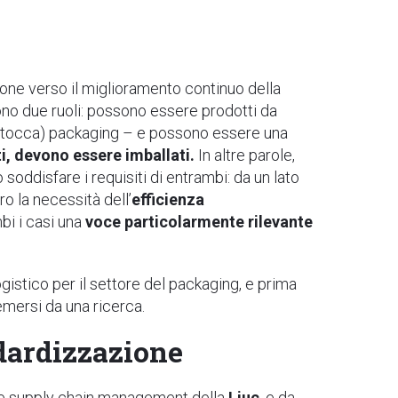
one verso il miglioramento continuo della
stono due ruoli: possono essere prodotti da
/stocca) packaging – e possono essere una
ti, devono essere imballati.
In altre parole,
soddisfare i requisiti di entrambi: da un lato
ro la necessità dell’
efficienza
mbi i casi una
voce particolarmente rilevante
ogistico per il settore del packaging, e prima
emersi da una ricerca.
ndardizzazione
ca e supply chain management della
Liuc
, e da