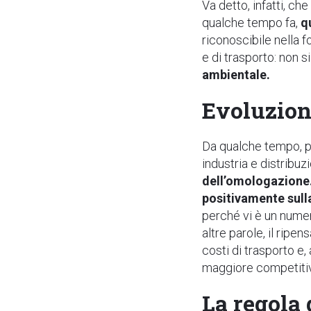
Va detto, infatti, ch
qualche tempo fa,
q
riconoscibile nella f
e di trasporto: non 
ambientale.
Evoluzione
Da qualche tempo, per
industria e distribu
dell’omologazione
positivamente sull
perché vi è un numero
altre parole, il ripen
costi di trasporto e,
maggiore competiti
La regola d