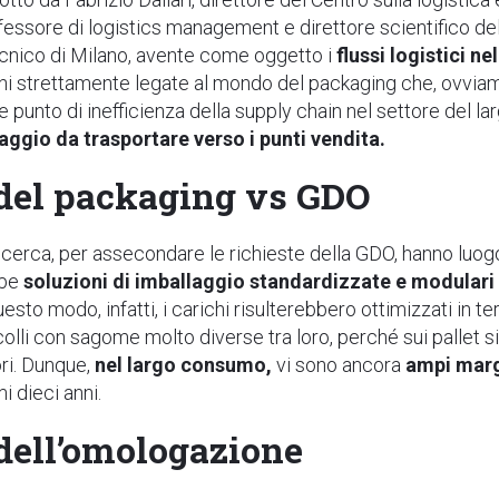
essore di logistics management e direttore scientifico del
ecnico di Milano, avente come oggetto i
flussi logistici n
ni strettamente legate al mondo del packaging che, ovviam
le punto di inefficienza della supply chain nel settore del
aggio da trasportare verso i punti vendita.
 del packaging vs GDO
icerca, per assecondare le richieste della GDO, hanno luogo 
bbe
soluzioni di imballaggio standardizzate e modulari
esto modo, infatti, i carichi risulterebbero ottimizzati in t
 colli con sagome molto diverse tra loro, perché sui pallet s
ri. Dunque,
nel largo consumo,
vi sono ancora
ampi marg
mi dieci anni.
 dell’omologazione