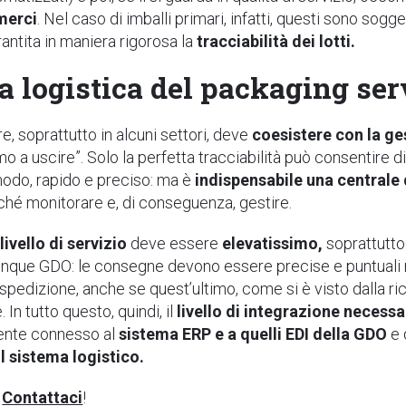
 merci
. Nel caso di imballi primari, infatti, questi sono sogge
ntita in maniera rigorosa la
tracciabilità dei lotti.
la logistica del packaging s
tre, soprattutto in alcuni settori, deve
coesistere con la ges
mo a uscire”. Solo la perfetta tracciabilità può consentire di
odo, rapido e preciso: ma è
indispensabile una centrale
hé monitorare e, di conseguenza, gestire.
l
livello di servizio
deve essere
elevatissimo,
soprattutto 
ue GDO: le consegne devono essere precise e puntuali nella
 spedizione, anche se quest’ultimo, come si è visto dalla ri
 In tutto questo, quindi, il
livello di integrazione necessa
mente connesso al
sistema ERP e a quelli EDI della GDO
e 
 sistema logistico.
?
Contattaci
!