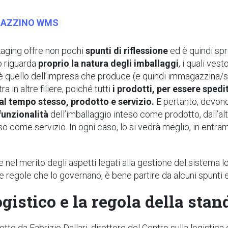
AGAZZINO WMS
kaging offre non pochi
spunti di riflessione
ed è quindi spr
o riguarda
proprio la natura degli imballaggi
, i quali ve
 è quello dell’impresa che produce (e quindi immagazzina
in altre filiere, poiché tutti
i prodotti, per essere spedi
al tempo stesso, prodotto e servizio.
E pertanto, devono 
funzionalità
dell’imballaggio inteso come prodotto, dall’alt
so come servizio. In ogni caso, lo si vedrà meglio, in entra
 nel merito degli aspetti legati alla gestione del sistema l
le regole che lo governano, è bene partire da alcuni spunti 
gistico e la regola della sta
tto da Fabrizio Dallari, direttore del Centro sulla logisti