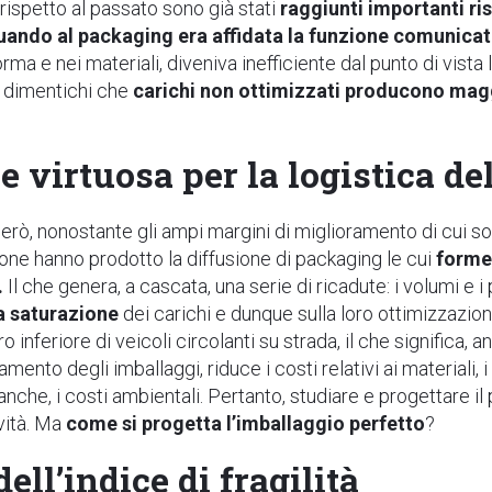
e rispetto al passato sono già stati
raggiunti importanti ris
uando al packaging era affidata la funzione comunica
orma e nei materiali, diveniva inefficiente dal punto di vista
si dimentichi che
carichi non ottimizzati producono mag
 virtuosa per la logistica d
ò, nonostante gli ampi margini di miglioramento di cui sopra
zione hanno prodotto la diffusione di packaging le cui
forme
.
Il che genera, a cascata, una serie di ricadute: i volumi e 
a saturazione
dei carichi e dunque sulla loro ottimizzazi
 inferiore di veicoli circolanti su strada, il che significa, 
samento degli imballaggi, riduce i costi relativi ai materiali, i
 anche, i costi ambientali. Pertanto, studiare e progettare 
vità. Ma
come si progetta l’imballaggio perfetto
?
ell’indice di fragilità