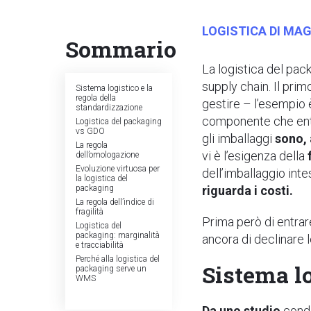
LOGISTICA DI M
Sommario
La logistica del pac
supply chain.
Il prim
Sistema logistico e la
regola della
gestire – l’esempio
standardizzazione
componente che entra 
Logistica del packaging
vs GDO
gli imballaggi
sono, 
La regola
vi è l’esigenza della
dell’omologazione
Evoluzione virtuosa per
dell’imballaggio inte
la logistica del
packaging
riguarda i costi.
La regola dell’indice di
fragilità
Prima però di entrare
Logistica del
packaging: marginalità
ancora di declinare 
e tracciabilità
Perché alla logistica del
Sistema lo
packaging serve un
WMS
Da uno studio
condo