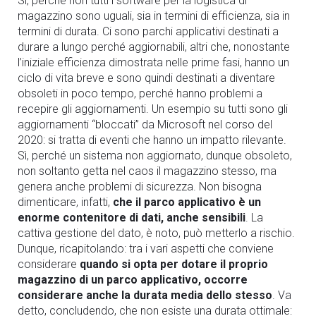
Sì, perché non tutti i software per la logistica di
magazzino sono uguali, sia in termini di efficienza, sia in
termini di durata. Ci sono parchi applicativi destinati a
durare a lungo perché aggiornabili, altri che, nonostante
l’iniziale efficienza dimostrata nelle prime fasi, hanno un
ciclo di vita breve e sono quindi destinati a diventare
obsoleti in poco tempo, perché hanno problemi a
recepire gli aggiornamenti. Un esempio su tutti sono gli
aggiornamenti “bloccati” da Microsoft nel corso del
2020: si tratta di eventi che hanno un impatto rilevante.
Sì, perché un sistema non aggiornato, dunque obsoleto,
non soltanto getta nel caos il magazzino stesso, ma
genera anche problemi di sicurezza. Non bisogna
dimenticare, infatti,
che il parco applicativo è un
enorme contenitore di dati, anche sensibili
. La
cattiva gestione del dato, è noto, può metterlo a rischio.
Dunque, ricapitolando: tra i vari aspetti che conviene
considerare
quando si opta per dotare il proprio
magazzino di un parco applicativo, occorre
considerare anche la durata media dello stesso
. Va
detto, concludendo, che non esiste una durata ottimale: