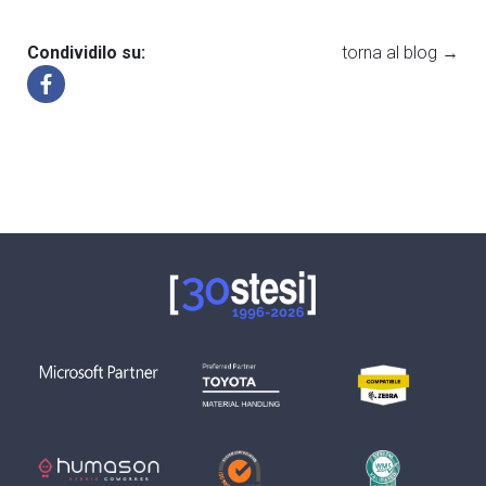
Condividilo su:
torna al blog →