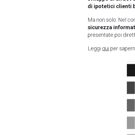
di ipotetici client
Ma non solo. Nel co
sicurezza informa
presentate poi dirett
Leggi
qui
per saperne