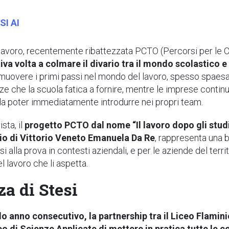
I AI
-lavoro, recentemente ribattezzata PCTO (Percorsi per le 
iva volta a colmare il divario tra il mondo scolastico e
muovere i primi passi nel mondo del lavoro, spesso spaesat
che la scuola fatica a fornire, mentre le imprese continu
a poter immediatamente introdurre nei propri team.
sta, il
progetto PCTO dal nome “Il lavoro dopo gli studi
nio di Vittorio Veneto Emanuela Da Re
, rappresenta una b
i alla prova in contesti aziendali, e per le aziende del terr
l lavoro che li aspetta.
za di Stesi
do anno consecutivo, la partnership tra il Liceo Flamin
eo di Scienze Applicate di mettere in pratica tutte le 