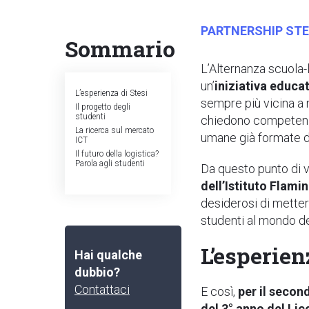
PARTNERSHIP STES
Sommario
L’Alternanza scuola
un’
iniziativa educat
L’esperienza di Stesi
sempre più vicina a 
Il progetto degli
studenti
chiedono competenze 
La ricerca sul mercato
umane già formate d
ICT
Il futuro della logistica?
Parola agli studenti
Da questo punto di vi
dell’Istituto Flami
desiderosi di metters
studenti al mondo de
L’esperien
Hai qualche
dubbio?
Contattaci
E così,
per il secon
del 3° anno del Lic