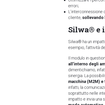
errori;
L’interconnessione c
cliente,
sollevando l
Silwa® e 
Silwa® ha un impatto
esempio, l’attività 
Il modulo in questio
all’interno degli a
dimentichiamo, infat
sinergia. La possibil
macchina
(M2M) e 
infatti, la comunica
soprattutto nelle int
impatto e invia una 
modo automatico