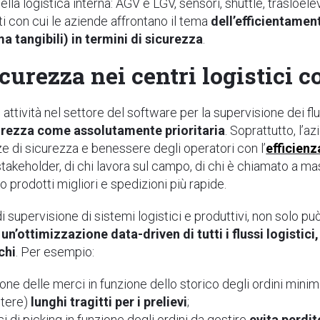
lla logistica interna: AGV e LGV, sensori, shuttle, trasloel
ti con cui le aziende affrontano il tema
dell’efficientamen
ma tangibili) in termini di sicurezza
.
curezza nei centri logistici 
i attività nel settore del software per la supervisione dei flu
urezza come assolutamente prioritaria
. Soprattutto, l’
ze di sicurezza e benessere degli operatori con
l’
efficienz
 stakeholder, di chi lavora sul campo, di chi è chiamato a m
o prodotti migliori e spedizioni più rapide.
i supervisione di sistemi logistici e produttivi, non solo p
a
un’ottimizzazione data-driven di tutti i flussi logistici,
chi
. Per esempio:
one delle merci in funzione dello storico degli ordini minimi
etere)
lunghi tragitti per i prelievi
;
i di picking in funzione degli ordini da gestire
evita perdi