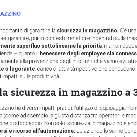
GAZZINO
importante di garantire la
sicurezza in magazzino.
C’è un
er garantire, pur in contesti frenetici e incentrati sulla mas
ente superfluo sottolinearne la priorità
, ma non dobb
zienda – quanto il
benessere degli employee sia connesso
amente alla prevenzione degli infortuni, che vanno evitati a
te o logorante
, carico di attività ripetitive che conducono 
 impatti sulla produttività.
la sicurezza in magazzino a 
zino ha diversi impatti pratici: l’utilizzo di equipaggiamen
a (come ad esempio la giusta distanza tra operatori e macch
zone di stoccaggio. Non solo: sicurezza in magazzino è an
orsi e ricorso all’automazione.
Le aziende lo sanno bene,