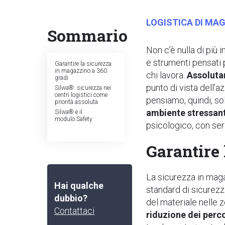
LOGISTICA DI MA
Sommario
Non c’è nulla di più 
e strumenti pensati p
Garantire la sicurezza
in magazzino a 360
chi lavora.
Assolutam
gradi
punto di vista dell’a
Silwa®: sicurezza nei
centri logistici come
pensiamo, quindi, sol
priorità assoluta
ambiente stressan
Silwa® e il
modulo Safety
psicologico, con seri
Garantire 
La sicurezza in magaz
Hai qualche
standard di sicurezz
dubbio?
del materiale nelle 
Contattaci
riduzione dei perc