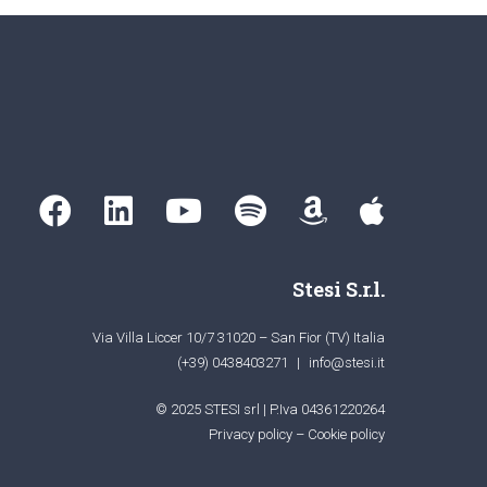
Stesi S.r.l.
Via Villa Liccer 10/7 31020 – San Fior (TV) Italia
(+39) 0438403271
|
info@stesi.it
© 2025 STESI srl | P.Iva 04361220264
Privacy policy
–
Cookie policy