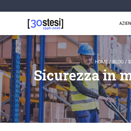
AZIE
HOME
/
BLOG
/
S
Sicurezza in m