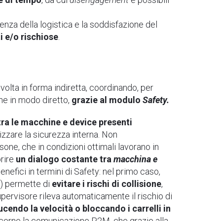
enza della logistica e la soddisfazione del
i e/o rischiose
.
volta in forma indiretta, coordinando, per
che in modo diretto,
grazie al modulo
Safety.
ra le macchine e device presenti
zzare la sicurezza interna. Non
one, che in condizioni ottimali lavorano in
prire
un dialogo costante tra
macchina e
enefici in termini di Safety: nel primo caso,
n) permette di
evitare i rischi di collisione
,
supervisore rileva automaticamente il rischio di
cendo la velocità o bloccando i carrelli in
ncerne la comunicazione P2M, che grazie alla