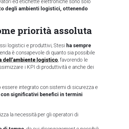
evatori ed etichette elettroniche sono solo
to degli ambienti logistici, ottenendo
come priorità assoluta
ssi logistici e produttivi, Stesi
ha sempre
azienda è consapevole di quanto sia possibile
a dell’ambiente logistico
,
favorendo le
assimizzare i KPI di produttività e anche dei
uò essere integrato con sistemi di sicurezza e
 con significativi benefici in termini
zza la necessità per gli operatori di
te di tempo
, da cui
disengagement
e possibili