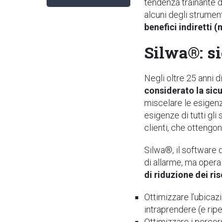
tendenza trainante de
alcuni degli strumen
benefici indiretti (
Silwa®: si
Negli oltre 25 anni d
considerato la sic
miscelare le esigen
esigenze di tutti gli
clienti, che ottengon
Silwa®, il software d
di allarme, ma oper
di riduzione dei ris
Ottimizzare l’ubicazi
intraprendere (e rip
Ottimizzare i percors