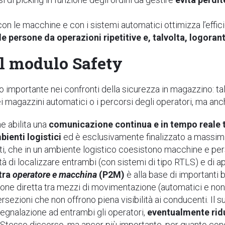
on le macchine e con i sistemi automatici ottimizza l’effici
e persone da operazioni ripetitive e, talvolta, logorant
il modulo Safety
 importante nei confronti della sicurezza in magazzino: tal
dei magazzini automatici o i percorsi degli operatori, ma an
ne abilita una
comunicazione continua e in tempo reale t
mbienti logistici
ed è esclusivamente finalizzato a massimi
ti, che in un ambiente logistico coesistono macchine e pers
ità di localizzare entrambi (con sistemi di tipo RTLS) e di a
tra
operatore e macchina
(P2M)
è alla base di importanti b
zione diretta tra mezzi di movimentazione (automatici e no
ersezioni che non offrono piena visibilità ai conducenti. Il 
segnalazione ad entrambi gli operatori,
eventualmente ridu
. Stesso discorso, ma ancor più importante, per quanto co