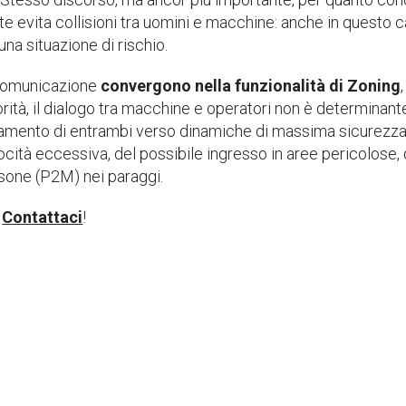
e evita collisioni tra uomini e macchine: anche in questo
 una situazione di rischio.
 comunicazione
convergono nella funzionalità di Zoning
orità, il dialogo tra macchine e operatori non è determinant
amento di entrambi verso dinamiche di massima sicurezza. A 
locità eccessiva, del possibile ingresso in aree pericolose, d
rsone (P2M) nei paraggi.
?
Contattaci
!