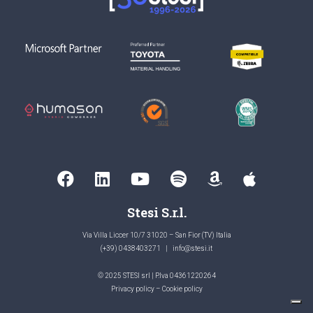
Stesi S.r.l.
Via Villa Liccer 10/7 31020 – San Fior (TV) Italia
(+39) 0438403271
|
info@stesi.it
© 2025 STESI srl | P.Iva 04361220264
Privacy policy
–
Cookie policy