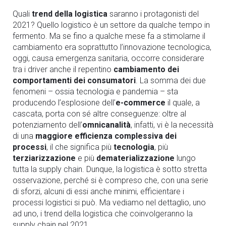
Quali
trend della logistica
saranno i protagonisti del
2021? Quello logistico è un settore da qualche tempo in
fermento.
Ma se fino a qualche mese fa a stimolarne il
cambiamento era soprattutto l’innovazione tecnologica,
oggi, causa emergenza sanitaria, occorre considerare
tra i driver anche il repentino
cambiamento dei
comportamenti dei consumatori
. La somma dei due
fenomeni – ossia tecnologia e pandemia – sta
producendo l’esplosione dell’
e-commerce
il quale, a
cascata, porta con sé altre conseguenze: oltre al
potenziamento dell’
omnicanalità
, infatti, vi è la necessità
di una
maggiore efficienza complessiva dei
processi
, il che significa più
tecnologia
, più
terziarizzazione
e più
dematerializzazione
lungo
tutta la supply chain. Dunque, la logistica è sotto stretta
osservazione, perché si è compreso che, con una serie
di sforzi, alcuni di essi anche minimi, efficientare i
processi logistici si può. Ma vediamo nel dettaglio, uno
ad uno, i trend della logistica che coinvolgeranno la
supply chain nel 2021.