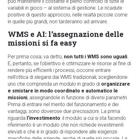
può
mantenere il costante e pieno controllo
di tutte le
variabili in gioco – al sistema di gestione. Le ricadute
positive di questo approccio, nelle realtà piccole come
in quelle più grandi, non tarderanno ad arrivare.
WMS e AI: l’assegnazione delle
missioni si fa easy
Per prima cosa, va detto,
non tutti i WMS sono uguali
.
E, pertanto, se l’obiettivo è ottimizzare le risorse al fine di
rendere più efficienti i processi, occorre entrare
nell’ottica di slegarsi dai WMS tradizionali, scegliendone
uno che comprenda un modulo in grado di
organizzare
e smistare in modo coordinato e automatico le
missioni
, assegnandole in funzione di diversi parametri.
Prima di entrare nel merito del funzionamento e dei
vantaggi, sono doverose due precisazioni. La prima
riguarda
l’investimento
: il modulo a cui si sta facendo
riferimento è un modulo che non richiede investimenti
elevati e che è in grado di rispondere alle esigenze
specifiche delle aziende, anche di quelle più piccole. La