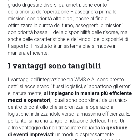
grado di gestire diversi parametri: tiene conto
della priorit
à
dell
’
operazione – assegner
à
prima le
missioni con priorit
à
alta e poi, anche al fine di
ottimizzare la durata del turno, assegner
à
le missioni
con priorit
à
bassa – della disponibilit
à
delle risorse, ma
anche delle caratteristiche
e dei vincoli dei
dispositivi di
trasporto. Il risultato è un sistema che si muove in
maniera efficiente.
I vantaggi sono tangibili
I vantaggi dell’integrazione tra WMS e AI sono presto
detti: si accelerano i flussi logistici, si abbattono gli errori
e, naturalmente,
si
impieg
ano in maniera più efficiente
mezzi e operatori
, i quali sono coordinati da un unico
centro di controllo che sincronizza le operazioni
logistiche, indirizzandole verso la massima efficienza. E,
pertanto, si ha una tangibile riduzione del lead time. Un
altro vantaggio da non trascurare riguarda la
gestione
di eventi imprevisti
: un modulo espressamente