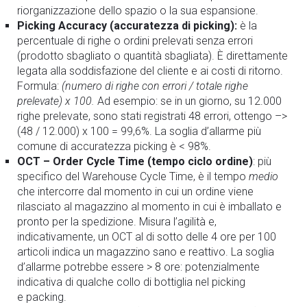
riorganizzazione dello spazio o la sua espansione.
Picking Accuracy (accuratezza di picking):
è la
percentuale di righe o ordini prelevati senza errori
(prodotto sbagliato o quantità sbagliata). È direttamente
legata alla soddisfazione del cliente e ai costi di ritorno.
Formula:
(numero di righe con errori / totale righe
prelevate) x 100.
Ad esempio: se in un giorno, su 12.000
righe prelevate, sono stati registrati 48 errori, ottengo –>
(48 / 12.000) x 100 = 99,6%. La soglia d’allarme più
comune di accuratezza picking è < 98%.
OCT – Order Cycle Time (tempo ciclo ordine)
: più
specifico del Warehouse Cycle Time, è il tempo
medio
che intercorre dal momento in cui un ordine viene
rilasciato al magazzino al momento in cui è imballato e
pronto per la spedizione. Misura l’agilità e,
indicativamente, un OCT al di sotto delle 4 ore per 100
articoli indica un magazzino sano e reattivo. La soglia
d’allarme potrebbe essere > 8 ore: potenzialmente
indicativa di qualche collo di bottiglia nel picking
e packing.