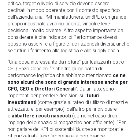
critica, target o livello di servizio devono essere
declinati in modo coerente con il contesto specifico
dell’azienda: una PMI manifatturiera, un 3PL o un grande
gruppo industriale avranno priorità, vincoli e leve
decisionali molto diverse. Altro aspetto importante da
considerare è che indicatori di Performance diversi
possono asservire a figure e ruoli aziendali diversi, anche
se tutti in riferimento alla logistica e alla supply chain.
“Una cosa interessante da notare” puntualizza il nostro
CEO, Enzo Cancian, “è che tra gli indicatori di
performance logistica che abbiamo menzionato
ce ne
sono alcuni che sono di grande interesse anche per
CFO, CEO o Direttori Generali
”. Da un lato, sono
importanti per prendere decisioni sui
futuri
investimenti
(come grazie al rateo di utilizzo di mezzi e
attrezzature, per esempio); dall’altro per individuare
e
abbattere i costi nascosti
(come nel caso di un
impiego dello spazio di magazzino non efficiente). “Per
non parlare dei KPI di sostenibilità, che se monitorati e
ottimizzati abilitano l’impresa alla compliance