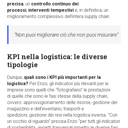
precisa
, un
controllo continuo dei
processi
,
interventi tempestivi
e, in definitiva, un
miglioramento complessivo dell’intera supply chain.
“Non puoi migliorare ciò che non puoi misurare”
KPI nella logistica: le diverse
tipologie
Dunque,
q
uali sono i KPI più importanti per la
logistica?
Per
Enzo
, gli
i
ndicatori
più rilevanti per le
imprese sono quelli che “fotografano” le prestazioni
di
quelle che sono le fasi stesse della
supply chain
,
ovvero: approvvigionamento delle risorse, gestione del
magazzino
e
dell’inventario
, trasporti e
spedizioni,
gestione dei resi nella logistica inversa.
“
C
on
un occhio di riguardo” precisa
Enzo
“per tutti gli indicatori
di sostenibilità
,
aspetti
trasversali rispetto le diverse fasi