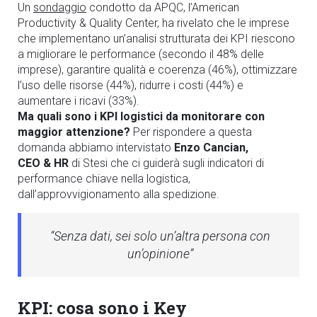
Un
sondaggio
condotto da APQC, l’American
Productivity & Quality Center, ha rivelato che
le imprese
che implementano un’analisi strutturata dei KPI riescono
a migliorare le performance
(
secondo il
48%
delle
imprese
)
,
garantire qualità e coerenza
(46%)
, ottimizzare
l’uso delle risorse
(44%)
, ridurre i costi
(44%)
e
aumen
tare i ricavi
(33%)
.
Ma quali sono i KPI logistici da monitorare con
maggior attenzione?
Per rispondere a questa
domanda abbiamo intervistato
Enzo Cancian,
CEO
&
HR
di Stesi
che ci guiderà
sugli indicatori di
performance chiave nella logistic
a,
dall’approvvigionamento alla spedizione.
“Senza dati, sei solo un’altra persona con
un’opinione”
KPI: cosa sono i Key