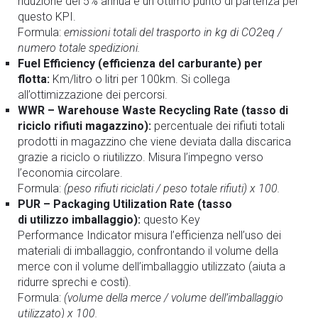
riduzione del 5% annua è un ottimo punto di partenza per
questo KPI.
Formula:
emissioni totali del trasporto in kg di CO2eq /
numero totale spedizioni.
Fuel Efficiency (efficienza del carburante) per
flotta:
Km/litro o litri per 100km. Si collega
all’ottimizzazione dei percorsi.
WWR – Warehouse Waste Recycling Rate (tasso di
riciclo rifiuti magazzino):
percentuale dei rifiuti totali
prodotti in magazzino che viene deviata dalla discarica
grazie a riciclo o riutilizzo. Misura l’impegno verso
l’economia circolare.
Formula:
(peso rifiuti riciclati / peso totale rifiuti) x 100.
PUR – Packaging Utilization Rate (tasso
di utilizzo imballaggio):
questo Key
Performance Indicator misura l’efficienza nell’uso dei
materiali di imballaggio, confrontando il volume della
merce con il volume dell’imballaggio utilizzato (aiuta a
ridurre sprechi e costi).
Formula:
(volume della merce / volume dell’imballaggio
utilizzato) x 100.