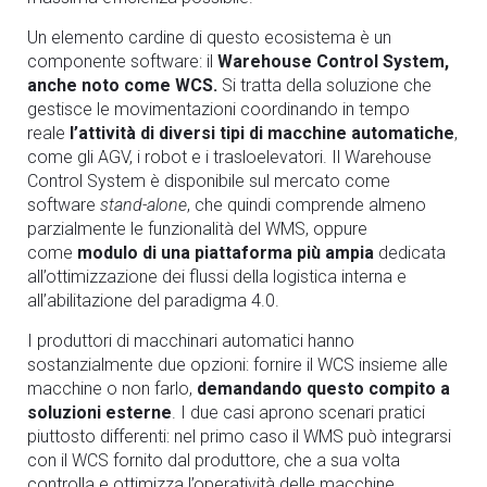
Un elemento cardine di questo ecosistema è un
componente software: il
Warehouse Control System,
anche noto come WCS.
Si tratta della soluzione che
gestisce le movimentazioni coordinando in tempo
reale
l’attività di diversi tipi di macchine automatiche
,
come gli AGV, i robot e i trasloelevatori. Il Warehouse
Control System è disponibile sul mercato come
software
stand-alone
, che quindi comprende almeno
parzialmente le funzionalità del WMS, oppure
come
modulo di una piattaforma più ampia
dedicata
all’ottimizzazione dei flussi della logistica interna e
all’abilitazione del paradigma 4.0.
I produttori di macchinari automatici hanno
sostanzialmente due opzioni: fornire il WCS insieme alle
macchine o non farlo,
demandando questo compito a
soluzioni esterne
. I due casi aprono scenari pratici
piuttosto differenti: nel primo caso il WMS può integrarsi
con il WCS fornito dal produttore, che a sua volta
controlla e ottimizza l’operatività delle macchine