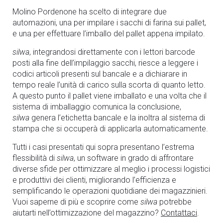
Molino Pordenone ha scelto di integrare due
automazioni, una per impilare i sacchi di farina sui pallet,
e una per effettuare l’imballo del pallet appena impilato.
silwa
, integrandosi direttamente con i lettori barcode
posti alla fine dell’impilaggio sacchi, riesce a leggere i
codici articoli presenti sul bancale e a dichiarare in
tempo reale l’unità di carico sulla scorta di quanto letto.
A questo punto il pallet viene imballato e una volta che il
sistema di imballaggio comunica la conclusione,
silwa
genera l’etichetta bancale e la inoltra al sistema di
stampa che si occuperà di applicarla automaticamente.
Tutti i casi presentati qui sopra presentano l’estrema
flessibilità di
silwa
, un software in grado di affrontare
diverse sfide per ottimizzare al meglio i processi logistici
e produttivi dei clienti, migliorando l’efficienza e
semplificando le operazioni quotidiane dei magazzinieri.
Vuoi saperne di più e scoprire come
silwa
potrebbe
aiutarti nell’ottimizzazione del magazzino?
Contattaci
.