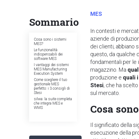
MES
Sommario
In contesti e mercat
aziende di produzion
Cosa sono i sistemi
MES?
dei clienti, abbiano 
Le funzionalità
questo, da qualche 
indispensabili dei
software MES
fondamentali per le i
I vantaggi dei sistemi
magazzino. Ma
qual
MES Manufacturing
Execution System
produzione e
quali 
Come scegliere il tuo
gestionale MES
Stesi
, che ha scelto
perfetto: i 3 consigli di
sul mercato.
Stesi
silwa: la suite completa
che integra MES e
Cosa sono
WMS
Il significato della s
esecuzione della pro