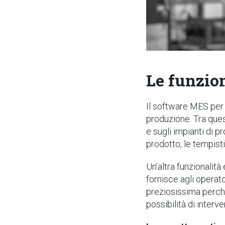
Le funzio
Il software MES per
produzione. Tra que
e sugli impianti di 
prodotto, le tempisti
Un’altra funzionalit
fornisce agli operat
preziosissima perché
possibilità di interve