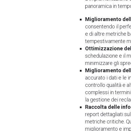
panoramica in tempo
Miglioramento della
consentendo il perfe
e di altre metriche b
tempestivamente modi
Ottimizzazione del
schedulazione e il mo
minimizzare gli sprec
Miglioramento dell
accurato i dati e le i
controllo qualità e a
complessi in termini 
la gestione dei recla
Raccolta delle info
report dettagliati s
metriche critiche. Q
miglioramento e impl