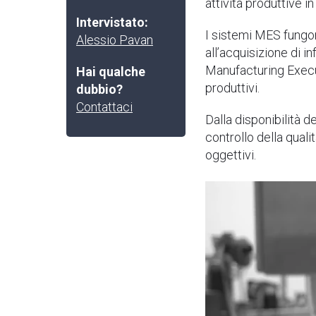
attività produttive i
Intervistato:
I sistemi MES fungon
Alessio Pavan
all’acquisizione di in
Manufacturing Execut
Hai qualche
produttivi.
dubbio?
Contattaci
Dalla disponibilità d
controllo della qual
oggettivi.