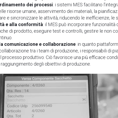
ordinamento dei processi
: i sistemi MES facilitano l’inte
elle risorse umane, asservimento dei materiali, la pianifica
e e sincronizzare le attività, riducendo le inefficienze, le s
tà e alla conformità
: il MES può incorporare funzionalità 
iche di prodotto, eseguire test e controlli, gestire le non 
ntinuo.
la comunicazione e collaborazione
: in quanto piattaform
llaborazione tra i team di produzione, i responsabili di pian
el processo produttivo. Ciò favorisce una più efficace condi
l raggiungimento degli obiettivi di produzione.