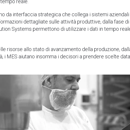
n tempo reale.
o da interfaccia strategica che collega i sistemi aziendali
formazioni dettagliate sulle attività produttive, dalla fase di a
ion Systems permettono di utilizzare i dati in tempo real
elle risorse allo stato di avanzamento della produzione, dal
ità, i MES aiutano insomma i decisori a prendere scelte data