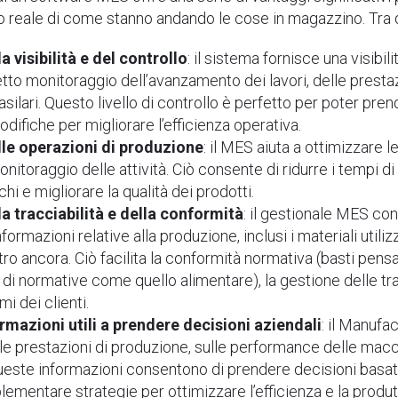
 reale di come stanno andando le cose in magazzino. Tra q
 visibilità e del controllo
: il sistema fornisce una visibil
tto monitoraggio dell’avanzamento dei lavori, delle prestazi
asilari. Questo livello di controllo è perfetto per poter pr
fiche per migliorare l’efficienza operativa.
le operazioni di produzione
: il MES aiuta a ottimizzare 
nitoraggio delle attività. Ciò consente di ridurre i tempi di a
hi e migliorare la qualità dei prodotti.
a tracciabilità e della conformità
: il gestionale MES co
nformazioni relative alla produzione, inclusi i materiali utiliz
ltro ancora. Ciò facilita la conformità normativa (basti pens
di normative come quello alimentare), la gestione delle trac
mi dei clienti.
rmazioni utili a prendere decisioni aziendali
: il Manufa
ulle prestazioni di produzione, sulle performance delle macc
ueste informazioni consentono di prendere decisioni basate 
ementare strategie per ottimizzare l’efficienza e la produt