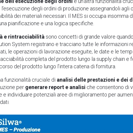
e dell’esecuzione degli ordini
è un’altra funzionalità cr
l’esecuzione degli ordini di produzione assegnandoli agli op
nibilità dei materiali necessari. Il MES si occupa insomma 
a pianificazione e una logica specifiche.
à e rintracciabilità
sono concetti di grande valore quando s
ion System registrano e tracciano tutte le informazioni rel
zati, le operazioni di lavorazione eseguite, le date e le te
acciabilità completa del prodotto lungo la supply chain e f
rcorso del prodotto lungo l’intera catena di fornitura.
na funzionalità cruciale di
analisi delle prestazioni e dei d
oduzione per
generare report e analisi
che consentono di va
e e individuare potenziali aree di miglioramento per aume
dati.