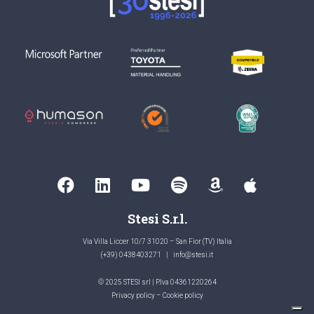
Stesi S.r.l.
Via Villa Liccer 10/7 31020 – San Fior (TV) Italia
(+39) 0438403271
|
info@stesi.it
© 2025 STESI srl | P.Iva 04361220264
Privacy policy
–
Cookie policy