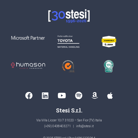
Stesi S.r.l.
Via Villa Liccer 10/7 31020 – San Fior (TV) Italia
(+39) 0438403271
|
info@stesi.it