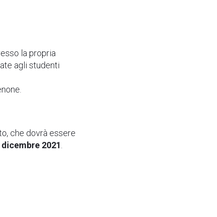
presso la propria
ate agli studenti
enone.
to, che dovrà essere
 dicembre 2021
.