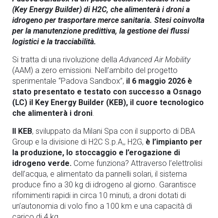
(Key Energy Builder) di H2C, che alimenterà i droni a
idrogeno per trasportare merce sanitaria. Stesi coinvolta
per la manutenzione predittiva, la gestione dei flussi
logistici e la tracciabilità.
Si tratta di una rivoluzione della
Advanced Air Mobility
(AAM) a zero emissioni. Nell’ambito del progetto
sperimentale “Padova Sandbox”,
il 6 maggio 2026 è
stato presentato e testato con successo a Osnago
(LC) il Key Energy Builder (KEB), il cuore tecnologico
che alimenterà i droni
.
Il KEB
, sviluppato da Milani Spa con il supporto di DBA
Group e la divisione di H2C S.p.A,, H2G,
è l’impianto per
la produzione, lo stoccaggio e l’erogazione di
idrogeno verde.
Come funziona? Attraverso l’elettrolisi
dell’acqua, e alimentato da pannelli solari, il sistema
produce fino a 30 kg di idrogeno al giorno. Garantisce
rifornimenti rapidi in circa 10 minuti, a droni dotati di
un’autonomia di volo fino a 100 km e una capacità di
carico di 4 kg.