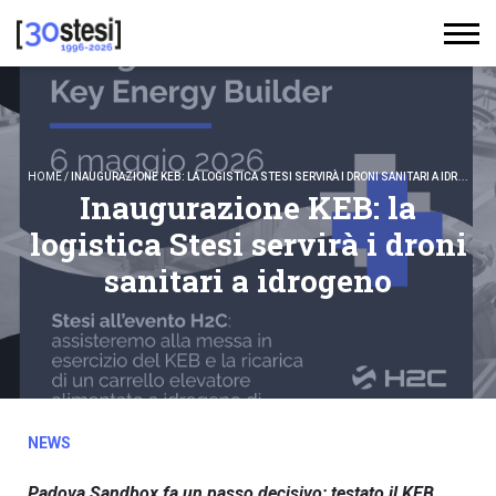
HOME
/
INAUGURAZIONE KEB: LA LOGISTICA STESI SERVIRÀ I DRONI SANITARI A IDROGENO
Inaugurazione KEB: la
logistica Stesi servirà i droni
sanitari a idrogeno
NEWS
Padova Sandbox fa un passo decisivo: testato il KEB