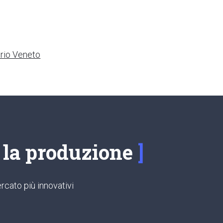
orio Veneto
e la produzione
rcato più innovativi