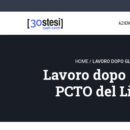
AZIE
HOME
/
LAVORO DOPO GLI
Lavoro dopo g
PCTO del L