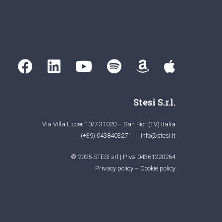
Stesi S.r.l.
Via Villa Liccer 10/7 31020 – San Fior (TV) Italia
(+39) 0438403271
|
info@stesi.it
© 2025 STESI srl | P.Iva 04361220264
Privacy policy
–
Cookie policy