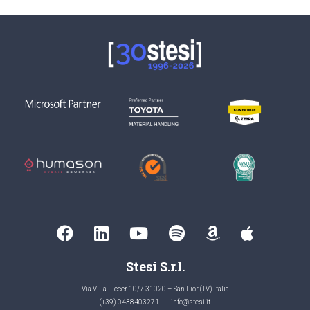
Stesi S.r.l.
Via Villa Liccer 10/7 31020 – San Fior (TV) Italia
(+39) 0438403271
|
info@stesi.it