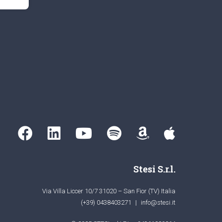
Stesi S.r.l.
Via Villa Liccer 10/7 31020 – San Fior (TV) Italia
(+39) 0438403271
|
info@stesi.it