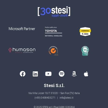
Stesi S.r.l.
Via Villa Liccer 10/7 31020 – San Fior (TV) Italia
(+39) 0438403271
|
info@stesi.it
© 2025 STESI srl | P.Iva 04361220264