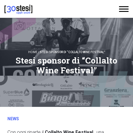
HOME
/
STESI SPONSOR DI “COLLALTO WINE FESTIVAL”
Stesi sponsor di “Collalto
Wine Festival”
NEWS
Con oggi riparte il
Collalto Wine Festival
, una