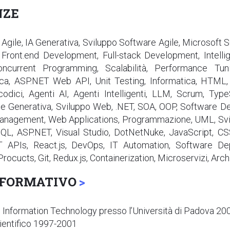
NZE
Agile, IA Generativa, Sviluppo Software Agile, Microsoft 
ont.end Development, Full-stack Development, Intelligen
oncurrent Programming, Scalabilità, Performance Tuni
ica, ASP.NET Web API, Unit Testing, Informatica, HTML
codici, Agenti AI, Agenti Intelligenti, LLM, Scrum, Type
ciale Generativa, Sviluppo Web, .NET, SOA, OOP, Software D
anagement, Web Applications, Programmazione, UML, Svil
SQL, ASP.NET, Visual Studio, DotNetNuke, JavaScript, C
T APIs, React.js, DevOps, IT Automation, Software De
Procucts, Git, Redux.js, Containerization, Microservizi, Arc
 FORMATIVO
n Information Technology presso l’Università di Padova 2
ientifico 1997-2001