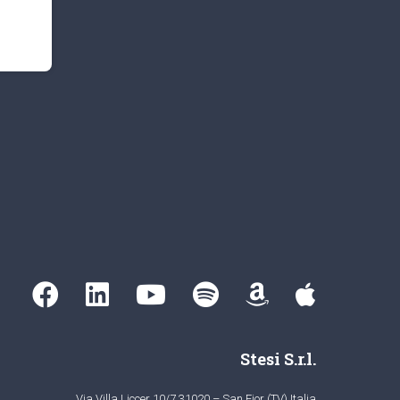
Stesi S.r.l.
Via Villa Liccer 10/7 31020 – San Fior (TV) Italia