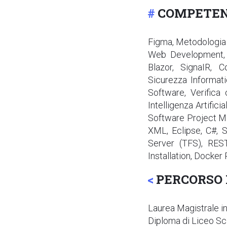
COMPETE
Figma, Metodologia 
Web Development, Fr
Blazor, SignaIR, C
Sicurezza Informat
Software, Verifica 
Intelligenza Artifi
Software Project M
XML, Eclipse, C#, 
Server (TFS), RES
Installation, Docker 
PERCORSO
Laurea Magistrale i
Diploma di Liceo Sc