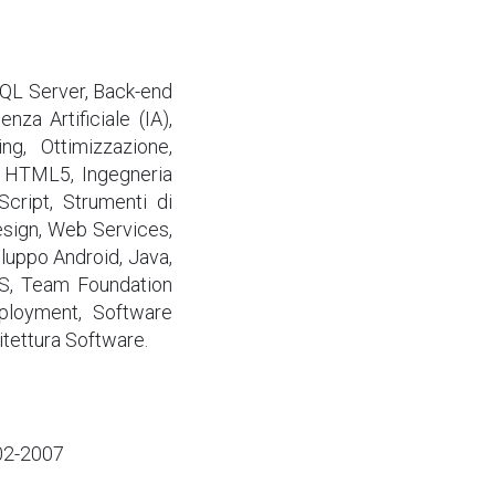
SQL Server, Back-end
za Artificiale (IA),
ng, Ottimizzazione,
, HTML5, Ingegneria
Script, Strumenti di
esign, Web Services,
uppo Android, Java,
SS, Team Foundation
ployment, Software
hitettura Software.
002-2007