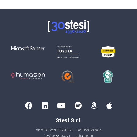
Stesi S.r.l.
Via Villa Liccer 10/7 31020 – San Fior (TV) Italia
(+39) 0438403271
|
info@stesi.it