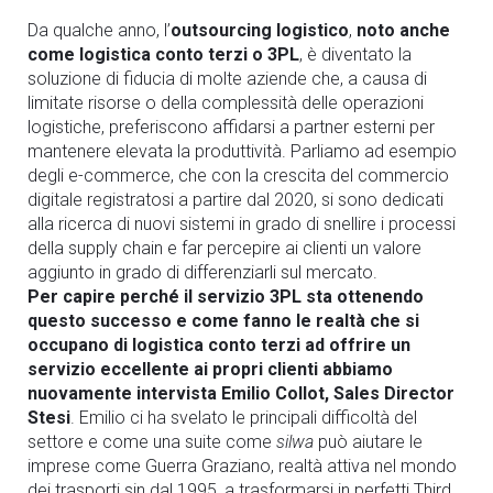
Da qualche anno, l’
outsourcing logistico
,
noto anche
come logistica conto terzi o 3PL
, è diventato la
soluzione di fiducia di molte aziende che, a causa di
limitate risorse o della complessità delle operazioni
logistiche, preferiscono affidarsi a partner esterni per
mantenere elevata la produttività.
Parliamo ad esempio
degli e-commerce, che con la crescita del commercio
digitale registratosi a partire dal 2020, si sono dedicati
alla ricerca di nuovi sistemi in grado di snellire i processi
della supply chain e far percepire ai clienti un valore
aggiunto in grado di differenziarli sul mercato.
Per capire perché il servizio 3PL sta ottenendo
questo successo e come fanno le realtà che si
occupano di logistica conto terzi ad offrire un
servizio eccellente ai propri clienti abbiamo
nuovamente intervista Emilio Collot, Sales Director
Stesi
. Emilio ci ha svelato le principali difficoltà del
settore e come una suite come
silwa
può aiutare le
imprese come Guerra Graziano, realtà attiva nel mondo
dei trasporti sin dal 1995, a trasformarsi in perfetti Third