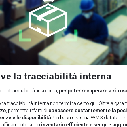
ve la tracciabilità interna
 e rintracciabilità, insomma,
per poter recuperare a ritros
uona tracciabilità interna non termina certo qui. Oltre a gara
zzo
, permette infatti di
conoscere costantemente la posiz
nze e le disponibilità
. Un
buon sistema WMS
dotato della
r affidamento su un
inventario efficiente e sempre aggi