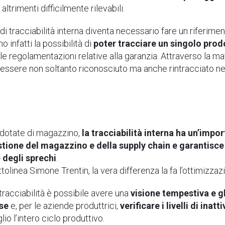
e
altrimenti difficilmente rilevabili.
di tracciabilità interna diventa necessario fare un riferiment
 infatti la possibilità di
poter tracciare un singolo pro
lle regolamentazioni relative alla garanzia. Attraverso la ma
ssere non soltanto riconosciuto ma anche rintracciato nei s
i
 dotate di magazzino,
la tracciabilità interna ha un’impor
stione del magazzino e della supply chain e garantisce 
e degli sprechi
.
tolinea Simone Trentin, la vera differenza la fa l’ottimizzaz
a tracciabilità è possibile avere una
visione tempestiva e g
rse
e, per le aziende produttrici,
verificare i livelli di inat
o l’intero ciclo produttivo.