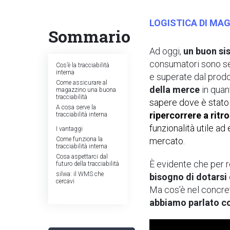
LOGISTICA DI MA
Sommario
Ad oggi,
un buon si
consumatori sono sem
Cos’è la tracciabilità
interna
e superate dal prod
Come assicurare al
della merce
in qua
magazzino una buona
tracciabilità
sapere dove è stato po
A cosa serve la
ripercorrere a ritro
tracciabilità interna
funzionalità utile a
I vantaggi
Come funziona la
mercato.
tracciabilità interna
Cosa aspettarci dal
È evidente che per re
futuro della tracciabilità
silwa: il WMS che
bisogno di dotarsi
cercavi
Ma cos’è nel concret
abbiamo parlato co