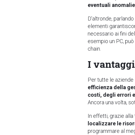
eventuali anomali
D’altronde, parlando 
elementi garantiscono
necessario ai fini de
esempio un PC, può e
chain.
I vantagg
Per tutte le aziende
efficienza della ge
costi, degli errori 
Ancora una volta, sot
In effetti, grazie all
localizzare le riso
programmare al megli