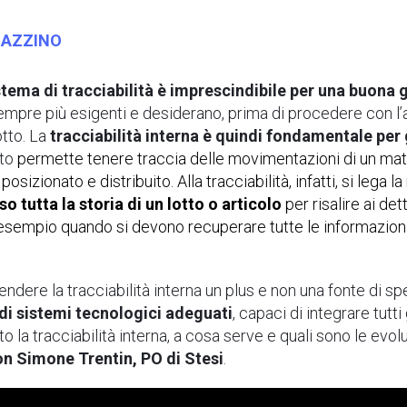
GAZZINO
stema di tracciabilità è imprescindibile per una buona
pre più esigenti e desiderano, prima di procedere con l’ac
otto. La
tracciabilità interna è quindi fondamentale per
nto
permette tenere traccia delle movimentazioni di un mat
sizionato e distribuito. Alla tracciabilità, infatti, si lega la
so tutta la storia di un lotto o articolo
per risalire ai de
d esempio quando si devono recuperare tutte le informazioni 
ndere la tracciabilità interna un plus e non una fonte di sp
 di sistemi tecnologici adeguati
, capaci di integrare tutti
o la tracciabilità interna, a cosa serve e quali sono le ev
n Simone Trentin, PO di Stesi
.