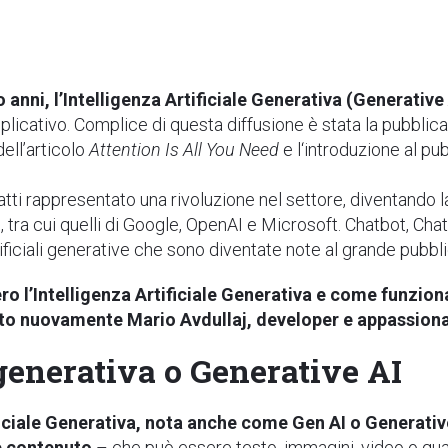
o anni, l’Intelligenza Artificiale Generativa (Generativ
licativo. Complice di questa diffusione è stata la pubblica
ell’articolo
Attention Is All You Need
e l‘introduzione al pub
atti rappresentato una rivoluzione nel settore, diventando l
o, tra cui quelli di Google, OpenAI e Microsoft. Chatbot, C
tificiali generative che sono diventate note al grande pubbl
ro l’Intelligenza Artificiale Generativa e come funzion
to nuovamente Mario Avdullaj, developer e appassionato 
 generativa o Generative AI
ficiale Generativa, nota anche come Gen AI o Generative A
e contenuto
– che può essere testo, immagini, video o qual