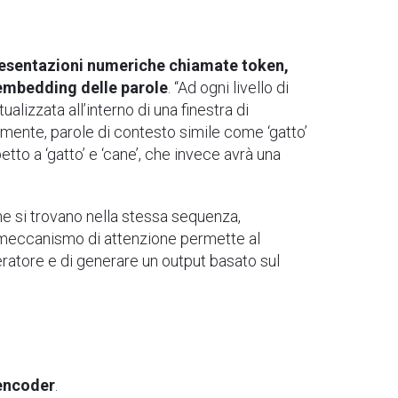
ppresentazioni numeriche chiamate token,
 embedding delle parole
. “Ad ogni livello di
alizzata all’interno di una finestra di
mente, parole di contesto simile come ‘gatto’
tto a ‘gatto’ e ‘cane’, che invece avrà una
che si trovano nella stessa sequenza,
to meccanismo di attenzione permette al
peratore e di generare un output basato sul
’encoder
.