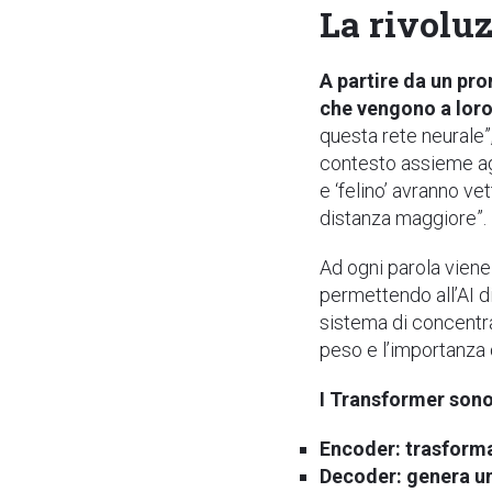
La rivolu
A partire da un pr
che vengono a loro
questa rete neurale”,
contesto assieme agl
e ‘felino’ avranno ve
distanza maggiore”.
Ad ogni parola viene
permettendo all’AI d
sistema di concentrar
peso e l’importanza d
I Transformer sono
Encoder: trasforma 
Decoder: genera un