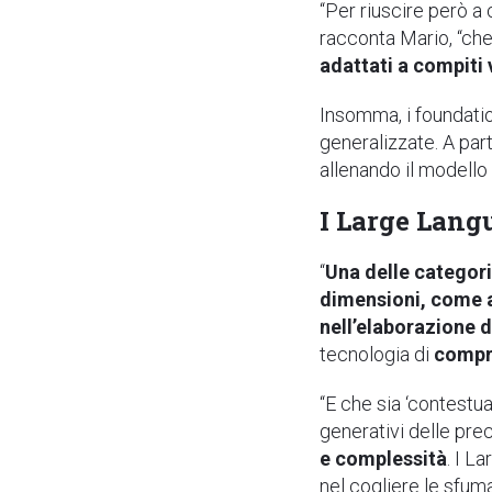
“Per riuscire però a 
racconta Mario, “ch
adattati a compiti v
Insomma, i foundatio
generalizzate. A par
allenando il modello c
I Large Lang
“
Una delle categori
dimensioni, come
nell’elaborazione d
tecnologia di
compr
“E che sia ‘contestua
generativi delle pre
e complessità
. I L
nel cogliere le sfum