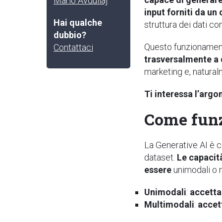
Mario Avdullaj
input forniti da u
Hai qualche
struttura dei dati co
dubbio?
Questo funzionamen
Contattaci
trasversalmente a d
marketing e, naturalm
Ti interessa l’arg
Come funz
La Generative AI è c
dataset.
Le capacità
essere
unimodali o 
Unimodali
:
accetta
Multimodali
:
accett