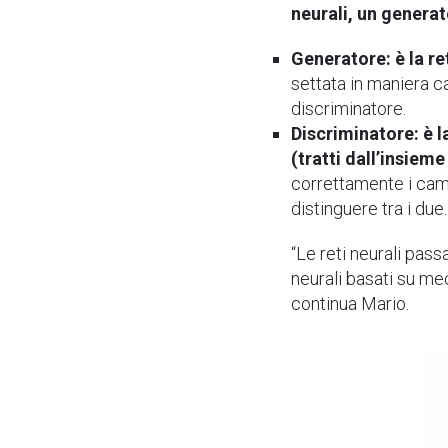
neurali, un genera
Generatore: è la re
settata in maniera ca
discriminatore.
Discriminatore: è l
(tratti dall’insiem
correttamente i camp
distinguere tra i due.
“Le reti neurali pass
neurali basati su me
continua Mario.