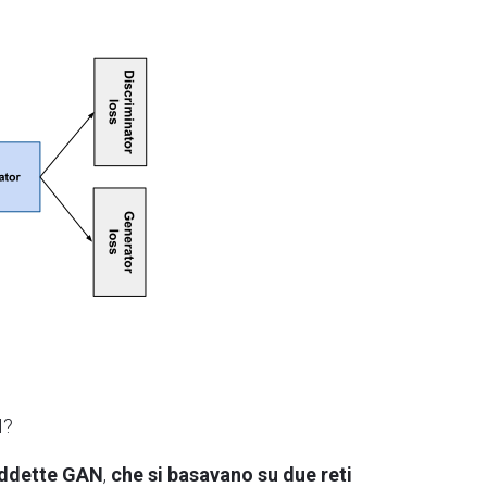
I?
siddette GAN
,
che si basavano su due reti