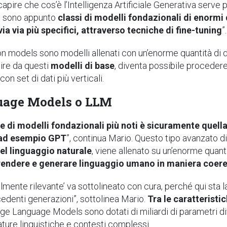
capire che cos’è l’Intelligenza Artificiale Generativa serve 
e sono appunto
classi di modelli fondazionali di enorm
ia via più specifici, attraverso tecniche di fine-tuning
”.
n models sono modelli allenati con un’enorme quantità di 
tire da questi
modelli di base
, diventa possibile procedere
on set di dati più verticali.
uage Models o LLM
e di modelli fondazionali più noti è sicuramente quella
 ad esempio GPT
”, continua Mario. Questo tipo avanzato di 
el linguaggio naturale
, viene allenato su un’enorme quant
endere e generare linguaggio umano in maniera coere
lmente rilevante’ va sottolineato con cura, perché qui sta l
cedenti generazioni”, sottolinea Mario.
Tra le caratteristi
arge Language Models sono dotati di miliardi di parametri di
ature linguistiche e contesti complessi.