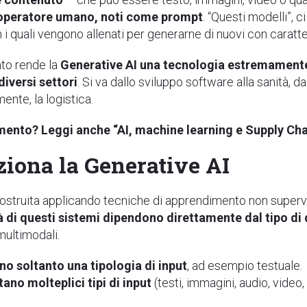
n operatore umano, noti come prompt
. “Questi modelli”, 
n i quali vengono allenati per generarne di nuovi con caratter
to rende la
Generative AI una tecnologia estremamente 
iversi settori
. Si va dallo sviluppo software alla sanità, da
ente, la logistica.
omento? Leggi anche “AI, machine learning e Supply Ch
iona la Generative AI
ostruita applicando tecniche di apprendimento non supervi
 di questi sistemi dipendono direttamente dal tipo di 
multimodali.
no soltanto una tipologia di input
, ad esempio testuale.
ano molteplici tipi di input
(testi, immagini, audio, video,