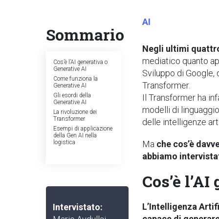
AI
Sommario
Negli ultimi quattr
mediatico quanto app
Cos’è l’AI generativa o
Generative AI
Sviluppo di Google, d
Come funziona la
Transformer.
Generative AI
Gli esordi della
Il Transformer ha inf
Generative AI
modelli di linguaggi
La rivoluzione dei
Transformer
delle intelligenze ar
Esempi di applicazione
della Gen AI nella
logistica
Ma
che cos’è davve
abbiamo intervista
Cos’è l’AI
L’Intelligenza Arti
Intervistato:
capace di generar