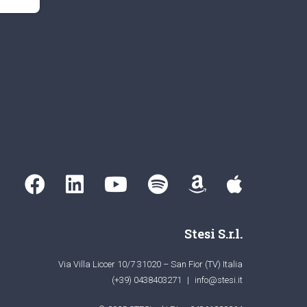
Stesi S.r.l.
Via Villa Liccer 10/7 31020 – San Fior (TV) Italia
(+39) 0438403271
|
info@stesi.it