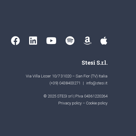
Stesi S.r.l.
Via Villa Liccer 10/7 31020 – San Fior (TV) Italia
(+39) 0438403271
|
info@stesi.it
© 2025 STESI srl | P.Iva 04361220264
Privacy policy
–
Cookie policy