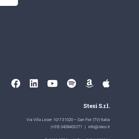
Stesi S.r.l.
Via Villa Liccer 10/7 31020 – San Fior (TV) Italia
(+39) 0438403271
|
info@stesi.it