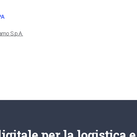
PA
mo S.p.A.
gitale per la logistica 