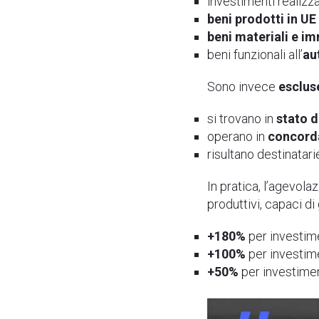
investimenti realizz
beni prodotti in U
beni materiali e im
beni funzionali all’
au
Sono invece
esclus
si trovano in
stato d
operano in
concorda
risultano destinatari
In pratica, l’agevol
produttivi, capaci di
+180%
per investime
+100%
per investim
+50%
per investimen