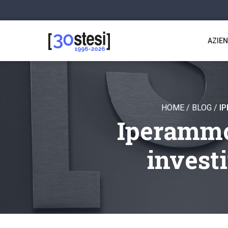
AZIE
HOME
/
BLOG
/
IP
Iperammo
investi