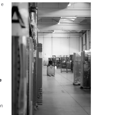
e
e
e
on