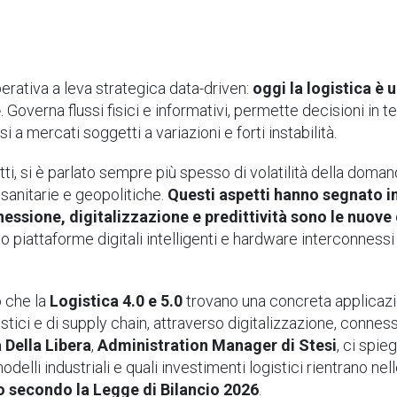
rativa a leva strategica data-driven:
oggi la logistica è 
e
. Governa flussi fisici e informativi, permette decisioni in
i a mercati soggetti a variazioni e forti instabilità.
fatti, si è parlato sempre più spesso di volatilità della do
 sanitarie e geopolitiche.
Questi aspetti hanno segnato i
nessione, digitalizzazione e predittività sono le nuove 
no piattaforme digitali intelligenti e hardware interconnes
o che la
Logistica 4.0 e 5.0
trovano una concreta applicazion
istici e di supply chain, attraverso digitalizzazione, connes
 Della Libera
,
Administration Manager di Stesi
, ci spi
odelli industriali e quali investimenti logistici rientrano nel
secondo la Legge di Bilancio 2026
.