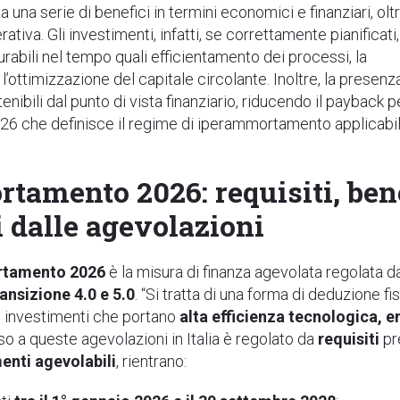
una serie di benefici in termini economici e finanziari, olt
rativa. Gli investimenti, infatti, se correttamente pianificati,
urabili nel tempo quali efficientamento dei processi, la
 l’ottimizzazione del capitale circolante. Inoltre, la presenz
enibili dal punto di vista finanziario, riducendo il
payback
p
26 che definisce il regime di iperammortamento applicabil
amento 2026: requisiti, bene
 dalle agevolazioni
rtamento 2026
è la misura di finanza agevolata regolata d
ansizione 4.0 e 5.0
. “Si tratta di una forma di deduzione 
gli investimenti che portano
alta efficienza tecnologica, e
o a queste agevolazioni in Italia è regolato da
requisiti
pr
enti agevolabili
, rientrano: