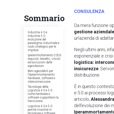
CONSULENZA
Sommario
Da mera funzione ope
gestione aziendal
Industria 4.0 e
Industria 5.0:
un’azienda di adattars
evoluzione del
paradigma industriale e
ruolo strategico per le
Negli ultimi anni, in
imprese
esponenziale e crisi
Iperammortamento 2026:
requisiti, benefici, vincoli
logistica: intercon
ed esclusioni dalle
agevolazioni
insicurezze
. Servo
Beni agevolabili per
distribuzione.
l’Iperammortamento:
hardware, software e
interconnessione
È in questo contest
Tecnologie della
Logistica 4.0 e 5.0:
e 5.0 ai processi log
come hardware e
software supportano la
articolo,
Alessandra
transizione
dell’evoluzione dei m
Logistica 4.0 e 5.0:
perché investire in
Iperammortamento 
tecnologie e software