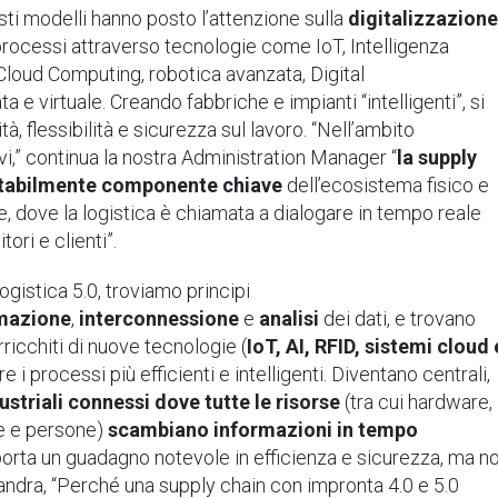
sti modelli hanno posto l’attenzione sulla
digitalizzazion
rocessi attraverso tecnologie come IoT, Intelligenza
, Cloud Computing, robotica avanzata, Digital
a e virtuale. Creando fabbriche e impianti “intelligenti”, si
à, flessibilità e sicurezza sul lavoro.
“Nell’ambito
tivi,” continua la nostra Administration Manager “
la supply
vitabilmente componente chiave
dell’ecosistema fisico e
de, dove la logistica è chiamata a dialogare in tempo reale
ori e clienti”.
ogistica 5.0,
troviamo principi
mazione
,
interconnessione
e
analisi
dei dati, e trovano
ricchiti di nuove tecnologie (
IoT,
AI
,
RFID, sistemi cloud
e i processi più efficienti e intelligenti.
Diventano centrali,
ustriali connessi dove tutte le risorse
(tra cui hardware,
e e persone)
scambiano informazioni in tempo
rta un guadagno notevole in efficienza e sicurezza, ma n
andra,
“Perché una supply chain con impronta 4.0 e 5.0