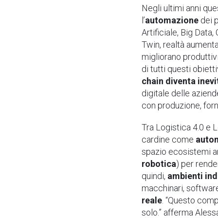
Negli ultimi anni que
l’
automazione
dei p
Artificiale, Big Data
Twin, realtà aumentat
migliorano produttivit
di tutti questi obiet
chain diventa ine
digitale delle azien
con produzione, fornit
Tra Logistica 4.0 e L
cardine come
auto
spazio ecosistemi ar
robotica
) per render
quindi,
ambienti ind
macchinari, softwar
reale
.
“Questo compo
solo.” afferma Aless