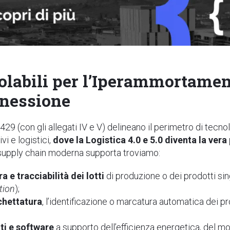
olabili per l’Iperammortamen
nnessione
29 (con gli allegati IV e V) delineano il perimetro di tecno
vi e logistici,
dove la Logistica 4.0 e 5.0 diventa la ver
 supply chain moderna supporta troviamo:
 e tracciabilità dei lotti
di produzione o dei prodotti sing
tion
);
ichettatura
, l’identificazione o marcatura automatica dei pro
nti e software
a supporto dell’efficienza energetica, del m