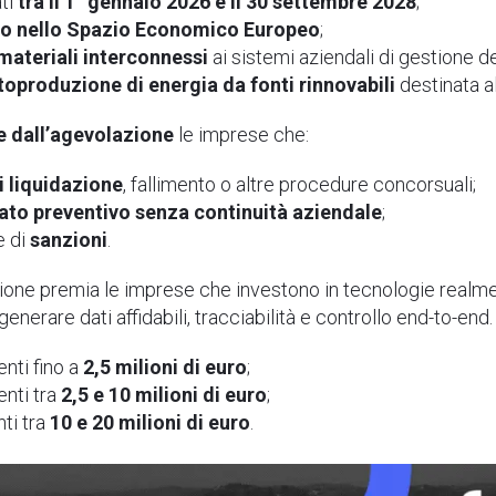
ati
tra il 1° gennaio 2026 e il 30 settembre 2028
;
E o nello Spazio Economico Europeo
;
materiali
interconnessi
ai sistemi aziendali di gestione de
toproduzione di energia da fonti rinnovabili
destinata a
e dall’agevolazione
le imprese che:
i liquidazione
, fallimento o altre procedure concorsuali;
to preventivo senza continuità aziendale
;
e di
sanzioni
.
azione premia le imprese che investono in tecnologie realme
 generare dati affidabili, tracciabilità e controllo end-to-en
nti fino a
2,5 milioni di euro
;
enti tra
2,5 e 10 milioni di euro
;
ti tra
10 e 20 milioni di euro
.