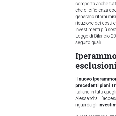
comporta anche tutta 
che
di efficienza ope
generano ritorni mis
riduzione dei costi e
investimenti più sost
Legge di Bilancio 20
seguito quali.
Iperammort
esclusioni
Il
nuovo Iperammo
precedenti piani Tr
italiane in tutti que
Alessandra.
L’access
riguarda gli
investim