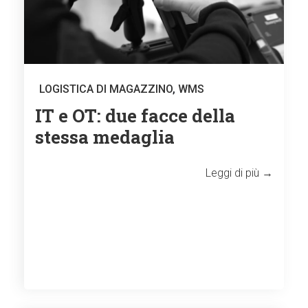
LOGISTICA DI MAGAZZINO
,
WMS
IT e OT: due facce della
stessa medaglia
Leggi di più →