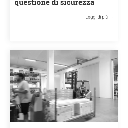
questione di sicurezza
Leggi di più →