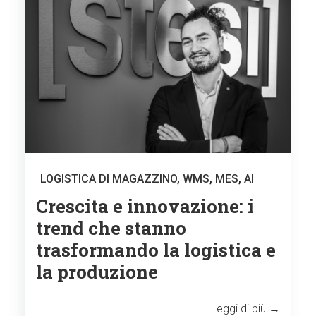
LOGISTICA DI MAGAZZINO
,
WMS
,
MES
,
AI
Crescita e innovazione: i
trend che stanno
trasformando la logistica e
la produzione
Leggi di più →