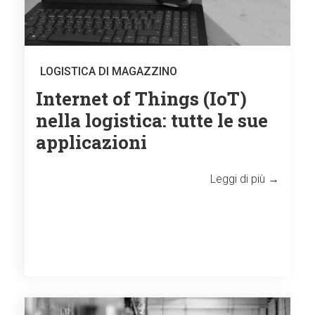
LOGISTICA DI MAGAZZINO
Internet of Things (IoT)
nella logistica: tutte le sue
applicazioni
Leggi di più →