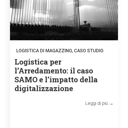
LOGISTICA DI MAGAZZINO
,
CASO STUDIO
Logistica per
l’Arredamento: il caso
SAMO e l’impatto della
digitalizzazione
Leggi di più →