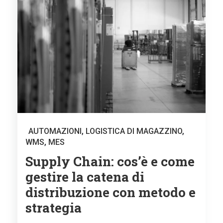
AUTOMAZIONI
,
LOGISTICA DI MAGAZZINO
,
WMS
,
MES
Supply Chain: cos’è e come
gestire la catena di
distribuzione con metodo e
strategia