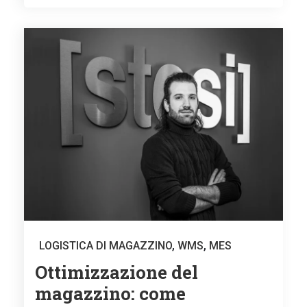
LOGISTICA DI MAGAZZINO
,
WMS
,
MES
Ottimizzazione del
magazzino: come