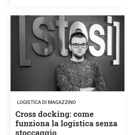
LOGISTICA DI MAGAZZINO
Cross docking: come
funziona la logistica senza
stoccaggio