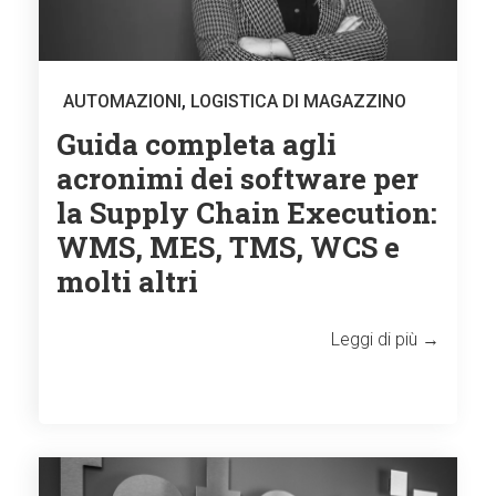
AUTOMAZIONI
,
LOGISTICA DI MAGAZZINO
Guida completa agli
acronimi dei software per
la Supply Chain Execution:
WMS, MES, TMS, WCS e
molti altri
Leggi di più →